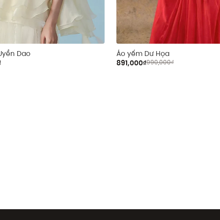
Uyển Dao
Áo yếm Dư Họa
₫
891,000₫
990,000₫