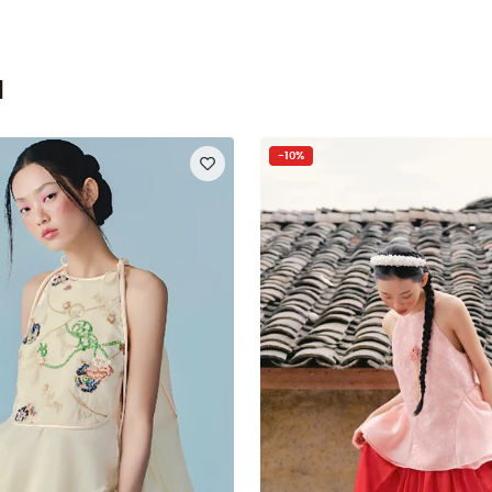
n
-10%