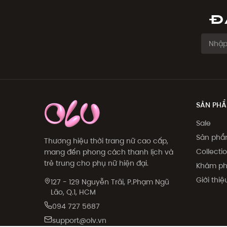
Đ
SẢN PH
Sale
Sản ph
Thương hiệu thời trang nữ cao cấp,
Collecti
mang đến phong cách thanh lịch và
trẻ trung cho phụ nữ hiện đại.
Khám p
Giới thi
127 - 129 Nguyễn Trãi, P.Phạm Ngũ
Lão, Q.1, HCM
094 727 5687
support@olv.vn