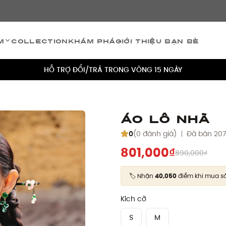
TÍCH ĐIỂM 5% CHO MỌI ĐƠN HÀNG
m
Collection
Khám phá
Giới thiệu bạn bè
MIỄN PHÍ VẬN CHUYỂN CHO MỌI ĐƠN HÀNG
HỖ TRỢ ĐỔI/TRẢ TRONG VÒNG 15 NGÀY
TÍCH ĐIỂM 5% CHO MỌI ĐƠN HÀNG
MIỄN PHÍ VẬN CHUYỂN CHO MỌI ĐƠN HÀNG
Áo Lô Nhã
HỖ TRỢ ĐỔI/TRẢ TRONG VÒNG 15 NGÀY
0
(0 đánh giá)
Đã bán 20
801,000₫
890,000₫
TÍCH ĐIỂM 5% CHO MỌI ĐƠN HÀNG
🏷️ Nhận
40,050
điểm khi mua s
Kích cỡ
S
M