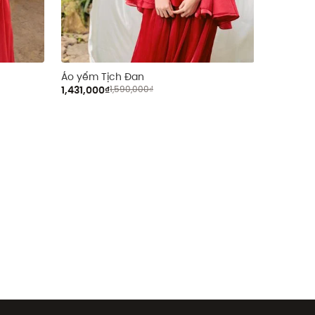
Áo yếm Tịch Đan
Áo Yếm 
1,431,000₫
1,590,000₫
531,000₫