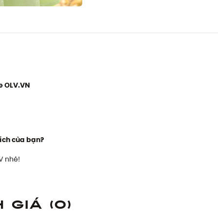
e OLV.VN
ích của bạn?
V nhé!
h giá
(0)