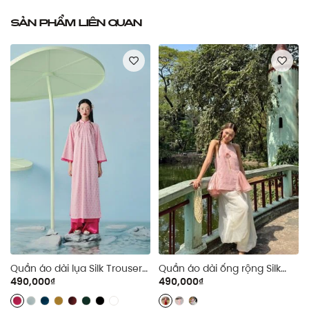
Sản phẩm liên quan
Quần áo dài lụa Silk Trouser
Quần áo dài ống rộng Silk
nhiều màu
Wide Leg Trouser
490,000₫
490,000₫