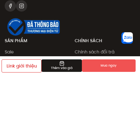
SẢN PHẨM
CHÍNH SÁCH
Sale
Chính sách đổi trả
Sản phẩm
Chính sách đặt và giao
Link giới thiệu
Mua ngay
hàng
Thêm vào giỏ
Collection
Phương thức thanh toán
Khám phá
Chính sách giá
Giới thiệu bạn bè
Điều khoản sử dụng
Chính sách bảo mật
Dịch vụ chỉnh sửa số đo
sản phẩm
Chính sách thành viên
HỖ TRỢ