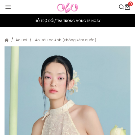
0
MIỄN PHÍ VẬN CHUYỂN CHO MỌI ĐƠN HÀNG
HỖ TRỢ ĐỔI/TRẢ TRONG VÒNG 15 NGÀY
TÍCH ĐIỂM 5% CHO MỌI ĐƠN HÀNG
Áo Dài
Áo Dài Lạc Anh (Không kèm quần)
MIỄN PHÍ VẬN CHUYỂN CHO MỌI ĐƠN HÀNG
HỖ TRỢ ĐỔI/TRẢ TRONG VÒNG 15 NGÀY
TÍCH ĐIỂM 5% CHO MỌI ĐƠN HÀNG