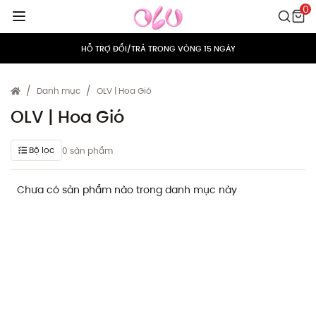
0
MIỄN PHÍ VẬN CHUYỂN CHO MỌI ĐƠN HÀNG
HỖ TRỢ ĐỔI/TRẢ TRONG VÒNG 15 NGÀY
TÍCH ĐIỂM 5% CHO MỌI ĐƠN HÀNG
Danh mục
OLV | Hoa Gió
MIỄN PHÍ VẬN CHUYỂN CHO MỌI ĐƠN HÀNG
OLV | Hoa Gió
HỖ TRỢ ĐỔI/TRẢ TRONG VÒNG 15 NGÀY
Bộ lọc
0 sản phẩm
TÍCH ĐIỂM 5% CHO MỌI ĐƠN HÀNG
Chưa có sản phẩm nào trong danh mục này