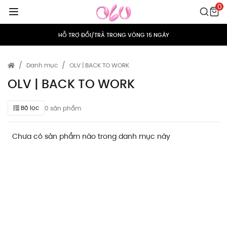
0
MIỄN PHÍ VẬN CHUYỂN CHO MỌI ĐƠN HÀNG
HỖ TRỢ ĐỔI/TRẢ TRONG VÒNG 15 NGÀY
TÍCH ĐIỂM 5% CHO MỌI ĐƠN HÀNG
Danh mục
OLV | BACK TO WORK
MIỄN PHÍ VẬN CHUYỂN CHO MỌI ĐƠN HÀNG
OLV | BACK TO WORK
HỖ TRỢ ĐỔI/TRẢ TRONG VÒNG 15 NGÀY
Bộ lọc
0 sản phẩm
TÍCH ĐIỂM 5% CHO MỌI ĐƠN HÀNG
Chưa có sản phẩm nào trong danh mục này