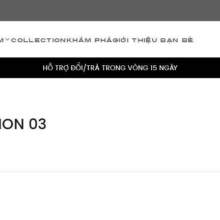
TÍCH ĐIỂM 5% CHO MỌI ĐƠN HÀNG
m
Collection
Khám phá
Giới thiệu bạn bè
MIỄN PHÍ VẬN CHUYỂN CHO MỌI ĐƠN HÀNG
HỖ TRỢ ĐỔI/TRẢ TRONG VÒNG 15 NGÀY
TÍCH ĐIỂM 5% CHO MỌI ĐƠN HÀNG
MIỄN PHÍ VẬN CHUYỂN CHO MỌI ĐƠN HÀNG
ION 03
HỖ TRỢ ĐỔI/TRẢ TRONG VÒNG 15 NGÀY
TÍCH ĐIỂM 5% CHO MỌI ĐƠN HÀNG