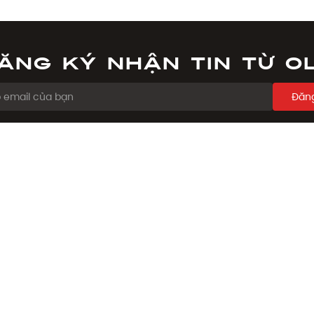
ăng ký nhận tin từ O
Đăng
ẨM
CHÍNH SÁCH
Chính sách đổi trả
ẩm
Chính sách đặt và giao hàng
on
Phương thức thanh toán
há
Chính sách giá
ệu bạn bè
Điều khoản sử dụng
Chính sách bảo mật